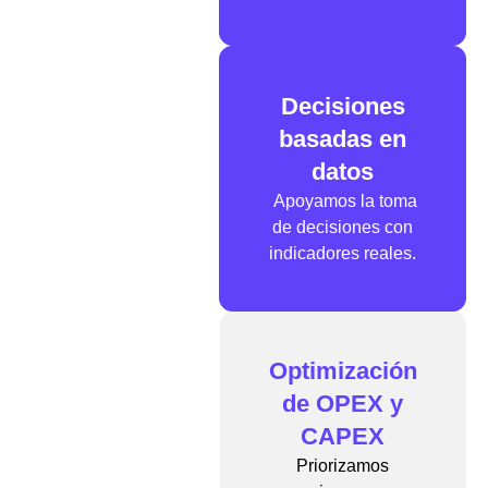
Decisiones
basadas en
datos
Apoyamos la toma
de decisiones con
indicadores reales.
Optimización
de OPEX y
CAPEX
Priorizamos