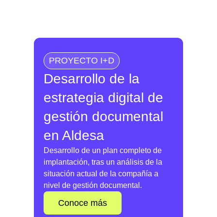
PROYECTO I+D
Desarrollo de la
estrategia digital de
gestión documental
en Aldesa
Desarrollo de un plan completo de
implantación, tras un análisis de la
situación actual de la compañía a
nivel de gestión documental.
Conoce más