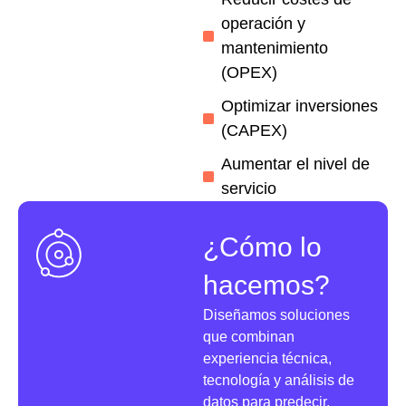
operación y
mantenimiento
(OPEX)
Optimizar inversiones
(CAPEX)
Aumentar el nivel de
servicio
¿Cómo lo
hacemos?
Diseñamos soluciones
que combinan
experiencia técnica,
tecnología y análisis de
datos para predecir,