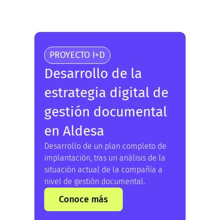
PROYECTO I+D
Desarrollo de la
estrategia digital de
gestión documental
en Aldesa
Desarrollo de un plan completo de
implantación, tras un análisis de la
situación actual de la compañía a
nivel de gestión documental.
Conoce más