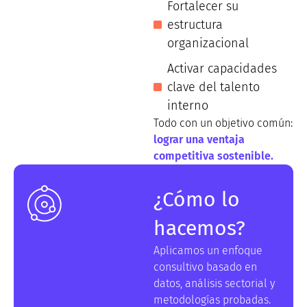
Fortalecer su
estructura
organizacional
Activar capacidades
clave del talento
interno
Todo con un objetivo común:
lograr una ventaja
competitiva sostenible.
¿Cómo lo
hacemos?
Aplicamos un enfoque
consultivo basado en
datos, análisis sectorial y
metodologías probadas.