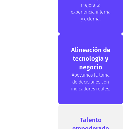
mejora la
experiencia interna
y externa.
Alineación de
tecnología y
negocio
Apoyamos la toma
de decisiones con
indicadores reales.
Talento
empoderado