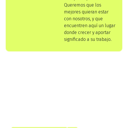
Queremos que los
mejores quieran estar
con nosotros, y que
encuentren aquí un lugar
donde crecer y aportar
significado a su trabajo.
Porque trabajar con nosotros es ser
parte de algo mejor
En Quantia no solo se trabaja: se transforma la
forma de hacer las cosas. Nuestro compromiso con
DE&I es parte del valor que ofrecemos como
partner y como comunidad.
¿Te gustaría trabajar con nosotros?