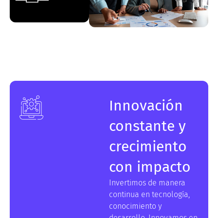
Innovación
constante y
crecimiento
con impacto
Invertimos de manera
continua en tecnología,
conocimiento y
desarrollo. Innovamos en