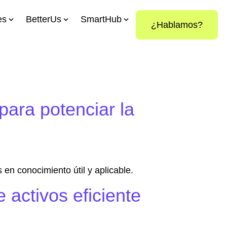
es
BetterUs
SmartHub
¿Hablamos?
ara potenciar la
en conocimiento útil y aplicable.
 activos eficiente