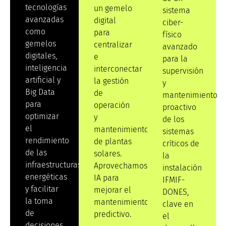
tecnologías
un gemelo
sistema
avanzadas
digital
ciber-
como
para
físico
gemelos
centralizar
avanzado
digitales,
e
para la
inteligencia
interconectar
supervisión
artificial y
la gestión
y
Big Data
de
mantenimiento
para
operación
proactivo
optimizar
y
de los
el
mantenimiento
sistemas
rendimiento
de plantas
críticos de
de las
solares.
la
infraestructuras
Aprovechamos
instalación
energéticas
IA para
IFMIF-
y facilitar
mejorar el
DONES,
la toma
mantenimiento
clave en
de
predictivo.
el
decisiones