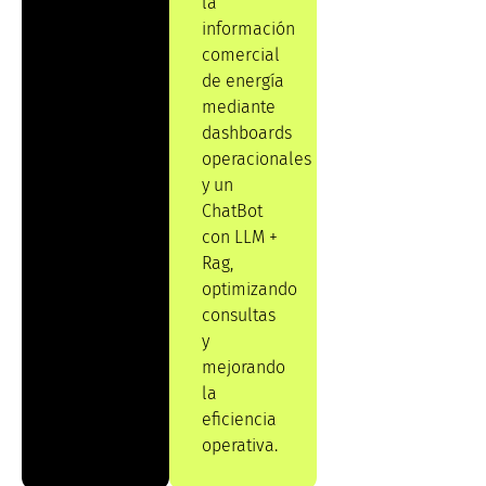
la
información
comercial
de energía
mediante
dashboards
operacionales
y un
ChatBot
con LLM +
Rag,
optimizando
consultas
y
mejorando
la
eficiencia
operativa.