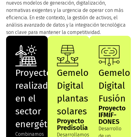
nuevos modelos de generación, digitalización,
normativas exigentes y la urgencia de operar con más
eficiencia. En este contexto, la gestión de activos, el
análisis avanzado de datos y la integración tecnológica
son clave para mantener la competitividad.
Proyectos
Gemelo
Gemelo
realizados
Digital
Digital
en el
plantas
Fusión
Proyecto
sector
solares
IFMIF-
Proyecto
DONES
energético
Predisolia
Desarrollo
Combinamos
Desarrollamos
de un